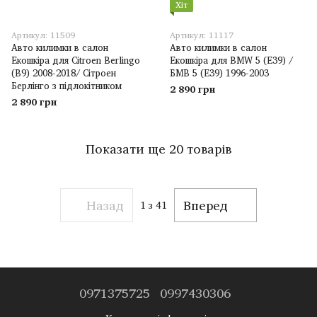
Хіт
Артикул: 11509
Артикул: 11117
Авто килимки в салон
Авто килимки в салон
Екошкіра для Citroen Berlingo
Екошкіра для BMW 5 (E39) /
(B9) 2008-2018/ Сітроен
БМВ 5 (E39) 1996-2003
Берлінго з підлокітником
2 890 грн
2 890 грн
Показати ще 20 товарів
Назад
Вперед
1
з 41
0971375725
0997430306