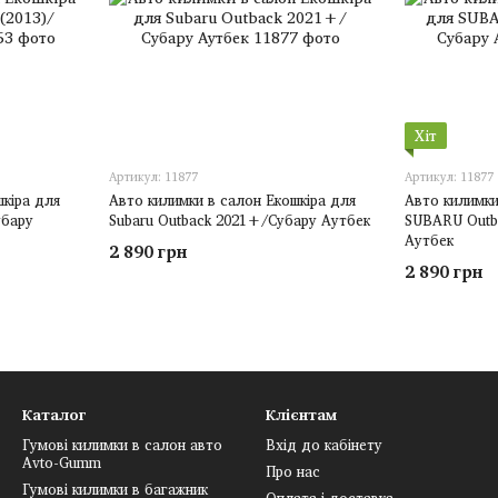
Хіт
Артикул: 11877
Артикул: 11877
шкіра для
Авто килимки в салон Екошкіра для
Авто килимки
убару
Subaru Outback 2021+/Субару Аутбек
SUBARU Outba
Аутбек
2 890 грн
2 890 грн
Каталог
Клієнтам
Гумові килимки в салон авто
Вхід до кабінету
Avto-Gumm
Про нас
Гумові килимки в багажник