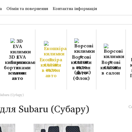
а
Обмін та повернення
Контактна інформація
3D EVA
Ворсові
Екошкіра
килимки з
килимки
Ворсові
килимки
бортиками
в салон
килимки
в салон
в салон
авто
в салон
авто
авто
(Флок)
Subaru (Субару)
для Subaru (Субару)
С