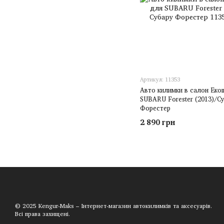
Артикул: 11353
Авто килимки в салон Еко
SUBARU Forester (2013)/С
Форестер
2 890 грн
© 2025 Kengur-Maks – Інтернет-магазин автокилимків та аксесуарів.
Всі права захищені.