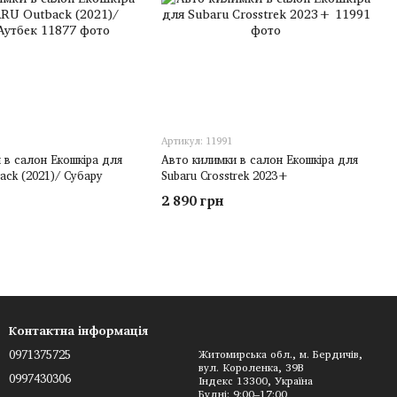
Артикул: 11991
 в салон Екошкіра для
Авто килимки в салон Екошкіра для
ck (2021)/ Субару
Subaru Crosstrek 2023+
2 890 грн
Контактна інформація
0971375725
Житомирська обл., м. Бердичів,
вул. Короленка, 39В
0997430306
Індекс 13300, Україна
Будні: 9:00–17:00