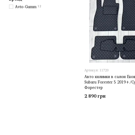
Avto-Gumm
12
Артикул: 11720
Авто килимки в салон Еко
Subaru Forester 5 2019+/С
Форестер
2 890 грн