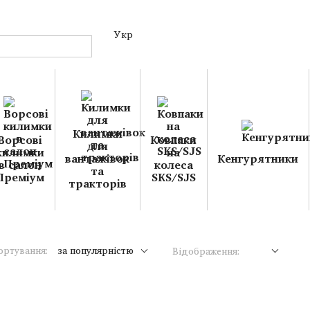
Укр
Килимки
Ворсові
Ковпаки
для
килимки
на
вантажівок
Кенгурятники
в салон
колеса
та
Преміум
SKS/SJS
тракторів
ортування:
за популярністю
Відображення: