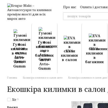
Перейти до основного контенту
Про нас
Оплата і доставк
Гумові
Гумові
килимки
килимки
EVA
в
EVA
в салон
килимки
багажник
килимки
авто
в
авто
в салон
Avto-
багажник
Avto-
Gumm
Gumm
Головна
Екошкіра килимки в салон авто
Екошкіра килимки в салон для 
Екошкіра килимки в салон 
Хіт
1
Бренд