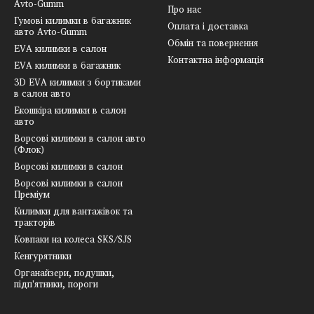
Avto-Gumm
Про нас
Гумові килимки в багажник
Оплата і доставка
авто Avto-Gumm
Обмін та повернення
EVA килимки в салон
Контактна інформація
EVA килимки в багажник
3D EVA килимки з бортиками
в салон авто
Екошкіра килимки в салон
авто
Ворсові килимки в салон авто
(Флок)
Ворсові килимки в салон
Ворсові килимки в салон
Преміум
Килимки для вантажівок та
тракторів
Ковпаки на колеса SKS/SJS
Кенгурятники
Органайзери, подушки,
підп'ятники, пороги