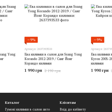
−9%
−9%
Артикул: 2637393533
Артикул: 26373
Ssang Yong
Ева килимки в салон для Ssang Yong
Ева килимки 
онг
Korando 2012-2019 / Санг Йонг
Kyron 2005-2
Корандо килимки
килимки
1 990 грн
1 990 грн
2 190 грн
Каталог
Клієнтам
Гумові килимки в салон авто
Вхід до кабінету