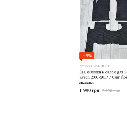
−9%
Артикул: 2637389941
Ева килимки в салон для 
Kyron 2005-2017 / Санг Йо
килимки
1 990 грн
2 190 грн