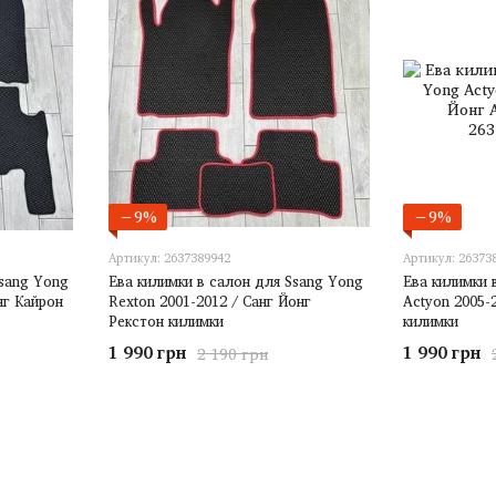
−9%
−9%
Артикул: 2637389942
Артикул: 26373
Ssang Yong
Ева килимки в салон для Ssang Yong
Ева килимки 
нг Кайрон
Rexton 2001-2012 / Санг Йонг
Actyon 2005-
Рекстон килимки
килимки
1 990 грн
1 990 грн
2 190 грн