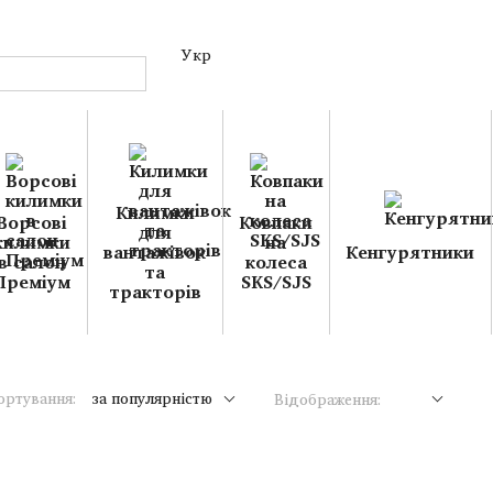
Укр
Килимки
Ворсові
Ковпаки
для
килимки
на
вантажівок
Кенгурятники
в салон
колеса
та
Преміум
SKS/SJS
тракторів
ортування:
за популярністю
Відображення: