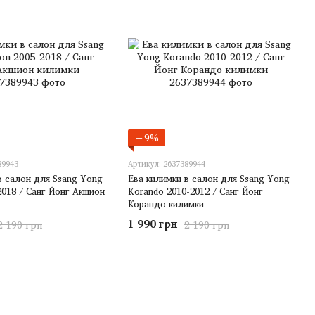
−9%
89943
Артикул: 2637389944
в салон для Ssang Yong
Ева килимки в салон для Ssang Yong
2018 / Санг Йонг Акшион
Korando 2010-2012 / Санг Йонг
Корандо килимки
1 990 грн
2 190 грн
2 190 грн