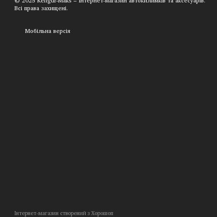
© 2025 Kengur-Maks – Інтернет-магазин автокилимків та аксесуарів.
Всі права захищені.
Мобільна версія
Інтернет-магазин створений з Хорошоп