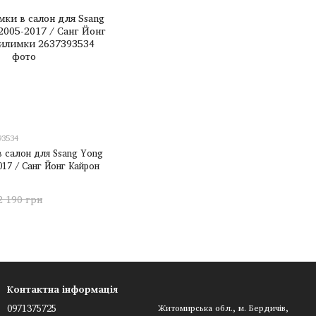
93534
в салон для Ssang Yong
017 / Санг Йонг Кайрон
2 190 грн
Контактна інформація
0971375725
Житомирська обл., м. Бердичів,