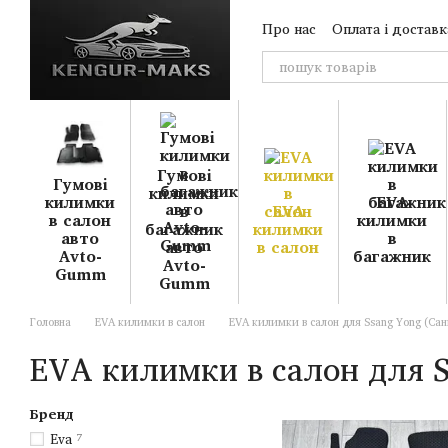
Перейти до основного контенту
Про нас
Оплата і доставк
Гумові
Гумові
килимки
килимки
EVA
в
EVA
в салон
килимки
багажник
килимки
авто
в
авто
в салон
Avto-
багажник
Avto-
Gumm
Gumm
Головна
EVA килимки в салон
EVA килимки в салон для Ssang Yong (Сан
EVA килимки в салон для S
Бренд
Eva
7