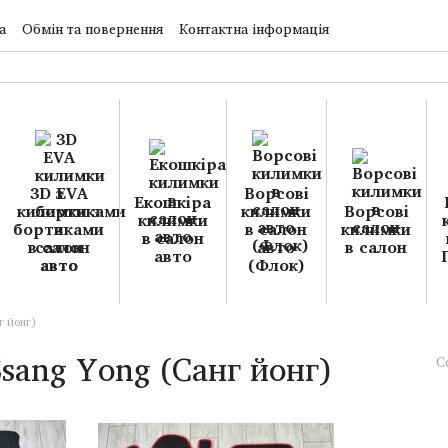
а
Обмін та повернення
Контактна інформація
3D EVA
Ворсові
Екошкіра
килимки з
килимки
Ворсові
килимки
бортиками
в салон
килимки
в салон
в салон
авто
в салон
авто
авто
(Флок)
г йонг)
sang Yong (Санг йонг)
С