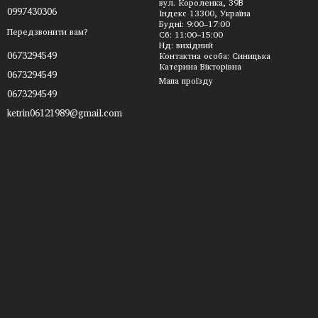
вул. Короленка, 39В
0997430306
Індекс 13300, Україна
Будні: 9:00–17:00
Передзвонити вам?
Сб: 11:00–15:00
Нд: вихідний
0673294549
Контактна особа: Синицька
Катерина Вікторівна
0673294549
Мапа проїзду
0673294549
ketrin06121989@gmail.com