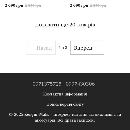
2 690 грн
2 690 грн
2 890 грн
2 890 грн
Показати ще 20 товарів
Назад
Вперед
1
з 3
0971375725
0997430306
Контактна інформація
Повна версія сайту
© 2025 Kengur-Maks – Інтернет-магазин автокилимків та
аксесуарів. Всі права захищені.