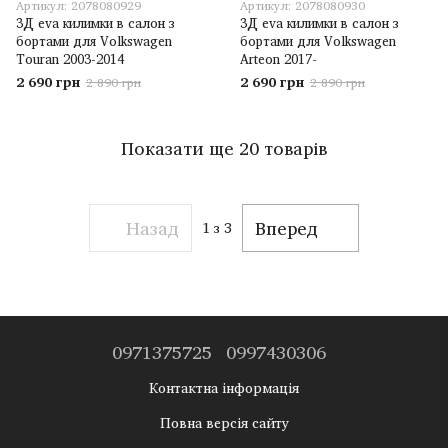
Артикул: 2078080929
Артикул: 2078080930
3Д eva килимки в салон з
3Д eva килимки в салон з
бортами для Volkswagen
бортами для Volkswagen
Touran 2003-2014
Arteon 2017-
2 690 грн
2 690 грн
2 890 грн
2 890 грн
Показати ще 20 товарів
Назад
Вперед
1
з 3
0971375725
0997430306
Контактна інформація
Повна версія сайту