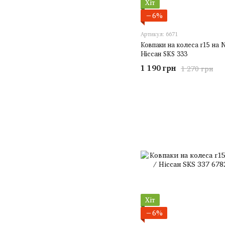
Хіт
−6%
Артикул: 6671
Ковпаки на колеса r15 на N
Ніссан SKS 333
1 190 грн
1 270 грн
Хіт
−6%