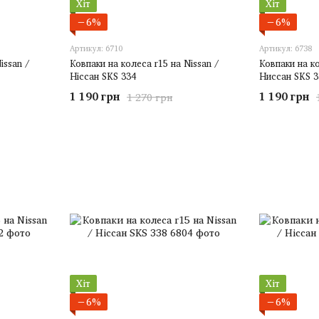
Хіт
Хіт
−6%
−6%
Артикул: 6710
Артикул: 6738
issan /
Ковпаки на колеса r15 на Nissan /
Ковпаки на ко
Ніссан SKS 334
Ниссан SKS 3
1 190 грн
1 190 грн
1 270 грн
Хіт
Хіт
−6%
−6%