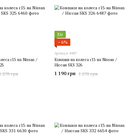
Хіт
−6%
Артикул: 6487
леса r15 на Nissan /
Ковпаки на колеса r15 на Nissan /
25
Ніссан SKS 326
1 190 грн
1 270 грн
1 270 грн