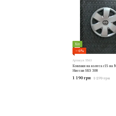
Хіт
−6%
Артикул: 5563
Ковпаки на колеса r15 на N
Ниссан SKS 308
1 190 грн
1 270 грн