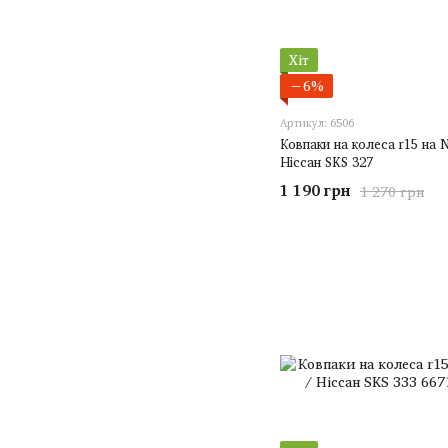
Хіт
−6%
Артикул: 6506
Ковпаки на колеса r15 на N
Ніссан SKS 327
1 190 грн
1 270 грн