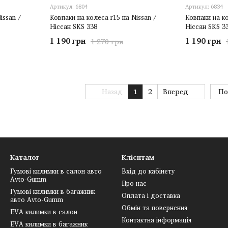
Артикул: 6804
Артикул: 6834
issan /
Ковпаки на колеса r15 на Nissan /
Ковпаки на ко
Ніссан SKS 338
Ніссан SKS 3
1 190 грн
1 190 грн
1 270 грн
Назад
1
2
Вперед
По
Каталог
Клієнтам
Гумові килимки в салон авто
Вхід до кабінету
Avto-Gumm
Про нас
Гумові килимки в багажник
Оплата і доставка
авто Avto-Gumm
Обмін та повернення
EVA килимки в салон
Контактна інформація
EVA килимки в багажник