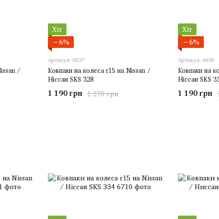
Хіт
Хіт
−6%
−6%
Артикул: 6537
Артикул: 6630
issan /
Ковпаки на колеса r15 на Nissan /
Ковпаки на ко
Ніссан SKS 328
Ніссан SKS 3
1 190 грн
1 190 грн
1 270 грн