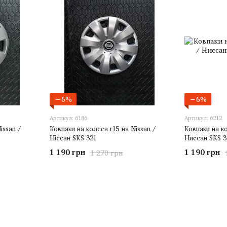
−6%
−6%
Артикул: 6186
Артикул: 6212
issan /
Ковпаки на колеса r15 на Nissan /
Ковпаки на ко
Ніссан SKS 321
Ниссан SKS 3
1 190 грн
1 190 грн
1 270 грн