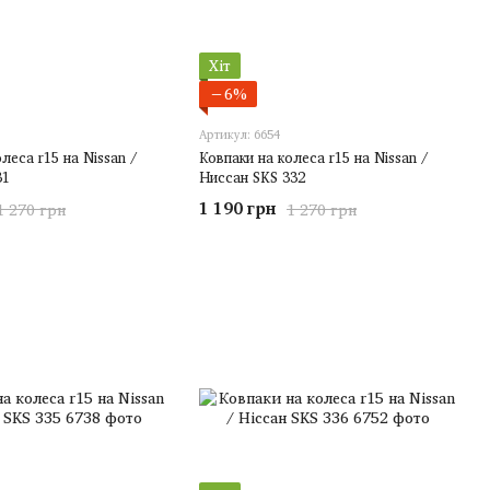
Хіт
−6%
Артикул: 6654
леса r15 на Nissan /
Ковпаки на колеса r15 на Nissan /
31
Ниссан SKS 332
1 190 грн
1 270 грн
1 270 грн