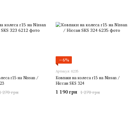
−6%
Артикул: 6235
леса r15 на Nissan /
Ковпаки на колеса r15 на Nissan /
23
Ніссан SKS 324
1 190 грн
1 270 грн
1 270 грн