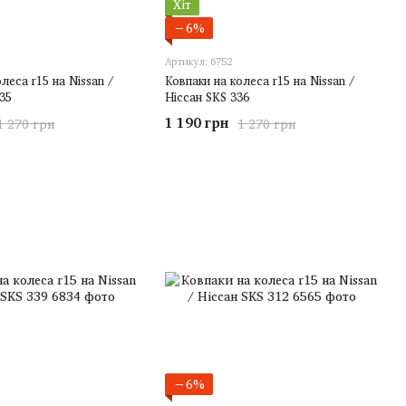
Хіт
−6%
Артикул: 6752
леса r15 на Nissan /
Ковпаки на колеса r15 на Nissan /
35
Ніссан SKS 336
1 190 грн
1 270 грн
1 270 грн
−6%