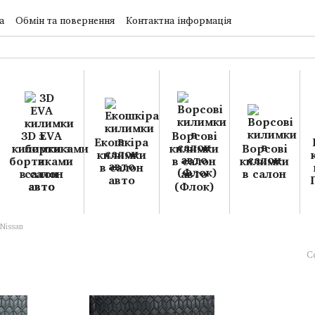
а
Обмін та повернення
Контактна інформація
3D EVA
Ворсові
Екошкіра
килимки з
килимки
Ворсові
килимки
бортиками
в салон
килимки
в салон
в салон
авто
в салон
авто
авто
(Флок)
Nissan
С