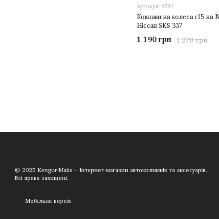
Артикул: 6782
Ковпаки на колеса r15 на N
Ніссан SKS 337
1 190 грн
1 270 грн
© 2025 Kengur-Maks – Інтернет-магазин автокилимків та аксесуарів.
Всі права захищені.
Мобільна версія