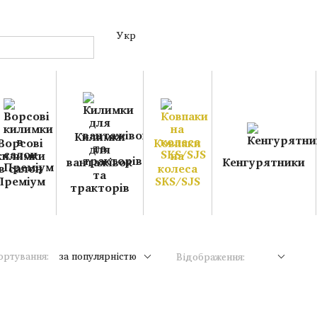
Укр
Килимки
Ворсові
Ковпаки
для
килимки
на
вантажівок
Кенгурятники
в салон
колеса
та
Преміум
SKS/SJS
тракторів
ортування:
за популярністю
Відображення: