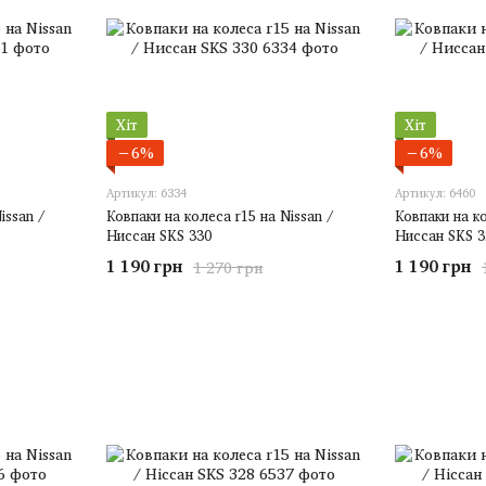
Хіт
Хіт
−6%
−6%
Артикул: 6334
Артикул: 6460
issan /
Ковпаки на колеса r15 на Nissan /
Ковпаки на ко
Ниссан SKS 330
Ниссан SKS 3
1 190 грн
1 190 грн
1 270 грн