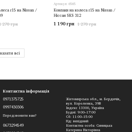
Артикул: 6565
леса r15 на Nissan /
Ковпаки на колеса r15 на Nissan /
39
Ніссан SKS 312
1 190 грн
1 270 грн
1 270 грн
казати всі
Контактна інформація
0971375725
Житомирська обл., м. Бердичів,
вул. Короленка, 39В
0997430306
Індекс 13300, Україна
Будні: 9:00–17:00
Передзвонити вам?
Сб: 11:00–15:00
Нд: вихідний
0673294549
Контактна особа: Синицька
Катерина Вікторівна