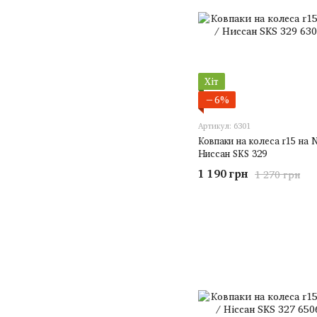
Хіт
−6%
Артикул: 6301
Ковпаки на колеса r15 на N
Ниссан SKS 329
1 190 грн
1 270 грн