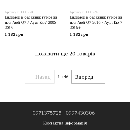
Артикул: 111559
Артикул: 111574
Килимок в багажник гумовий
Килимок в багажник гумовий
для Audi Q7 / Ауді Кю7 2005-
для Audi Q7 2016 / Ауді Кю 7
2015
2016+
1 182 грн
1 182 грн
Показати ще 20 товарів
Назад
Вперед
1
з 46
0971375725
0997430306
Контактна інформація