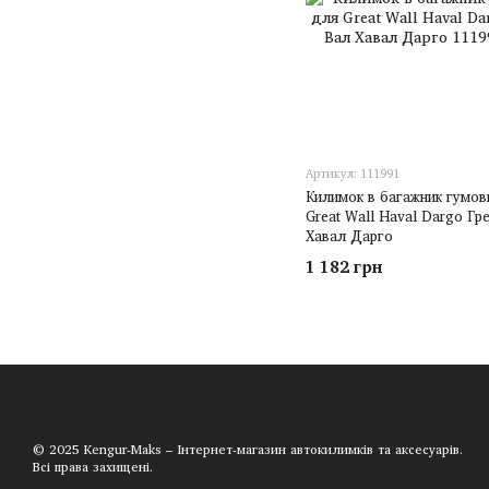
Артикул: 111991
Килимок в багажник гумов
Great Wall Haval Dargo Гр
Хавал Дарго
1 182 грн
© 2025 Kengur-Maks – Інтернет-магазин автокилимків та аксесуарів.
Всі права захищені.