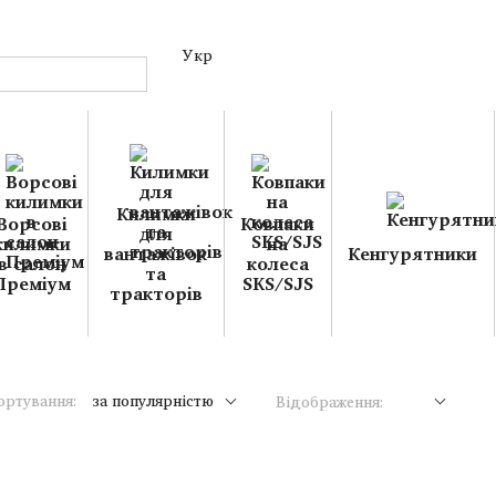
Укр
Килимки
Ворсові
Ковпаки
для
килимки
на
вантажівок
Кенгурятники
в салон
колеса
та
Преміум
SKS/SJS
тракторів
ортування:
за популярністю
Відображення: