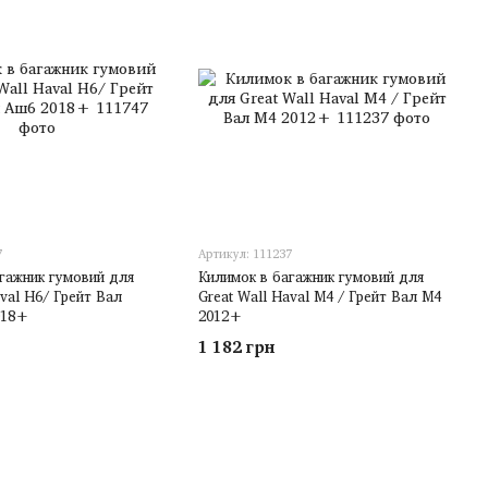
7
Артикул: 111237
гажник гумовий для
Килимок в багажник гумовий для
aval H6/ Грейт Вал
Great Wall Haval M4 / Грейт Вал M4
018+
2012+
1 182 грн