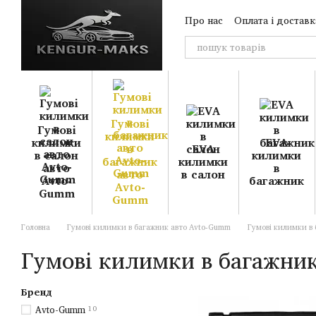
Перейти до основного контенту
Про нас
Оплата і доставк
Гумові
Гумові
килимки
килимки
EVA
в
EVA
в салон
килимки
багажник
килимки
авто
в
авто
в салон
Avto-
багажник
Avto-
Gumm
Gumm
Головна
Гумові килимки в багажник авто Avto-Gumm
Гумові килимки в 
Гумові килимки в багажник
Бренд
Avto-Gumm
10