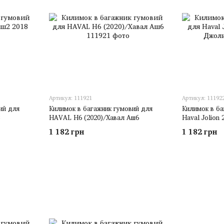
Артикул: 111921
Артикул: 11192
ий для
Килимок в багажник гумовий для
Килимок в ба
HAVAL H6 (2020)/Хавал Аш6
Haval Jolion
1 182 грн
1 182 грн