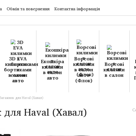
а
Обмін та повернення
Контактна інформація
3D EVA
Ворсові
Екошкіра
килимки з
килимки
Ворсові
килимки
бортиками
в салон
килимки
в салон
в салон
авто
в салон
авто
авто
(Флок)
багажник для Haval (Хавал)
 для Haval (Хавал)
С