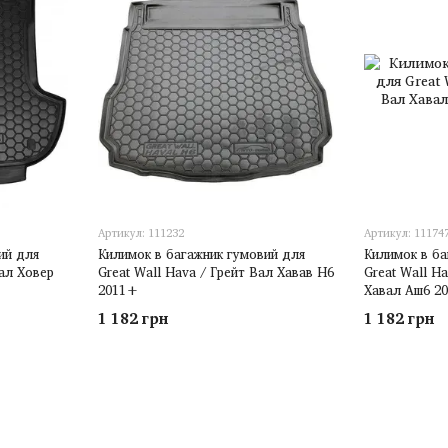
Артикул: 111232
Артикул: 11174
ий для
Килимок в багажник гумовий для
Килимок в ба
Вал Ховер
Great Wall Hava / Грейт Вал Хавав H6
Great Wall H
2011+
Хавал Аш6 2
1 182 грн
1 182 грн