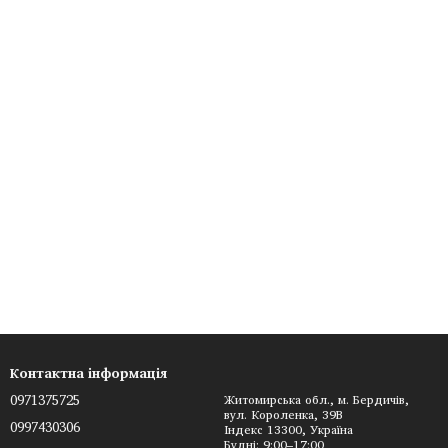
Контактна інформація
0971375725
Житомирська обл., м. Бердичів,
вул. Короленка, 39В
0997430306
Індекс 13300, Україна
Будні: 9:00–17:00