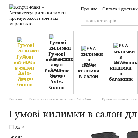
Перейти до основного контенту
Про нас
Оплата і доставк
Гумові
Гумові
килимки
килимки
EVA
в
EVA
в салон
килимки
багажник
килимки
авто
в
авто
в салон
Avto-
багажник
Avto-
Gumm
Gumm
Головна
Гумові килимки в салон авто Avto-Gumm
Гумові килимки в сало
Гумові килимки в салон для
Хіт
2
Бренд