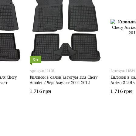
Хіт
Артикул: 11125
Артикул: 11534
для Chery
Килимки в салон автогум для Chery
Килимки в са
улет
Amulet / Чері Амулет 2004-2012
Arrizo 3 2015
1 716 грн
1 716 грн