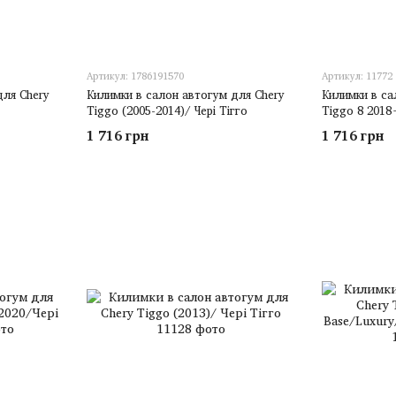
Артикул: 1786191570
Артикул: 11772
для Chery
Килимки в салон автогум для Chery
Килимки в са
Tiggo (2005-2014)/ Чері Тігго
Tiggo 8 2018+
1 716 грн
1 716 грн