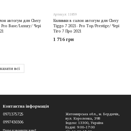
Артикул: 11859
лон автогум для Chery
Килимки в салон автогум для Chery
 Pro Base/Luxury/ Чері
Tiggo 7 2021- Pro Top/Prestige/ Чері
021
Тіго 7 Про 2021
1 716 грн
казати всі
Контактна інформація
0971375725
Житомирська обл., м. Бердичів,
вул. Короленка, 39В
0997430306
Індекс 13300, Україна
Будні: 9:00–17:00
Передзвонити вам?