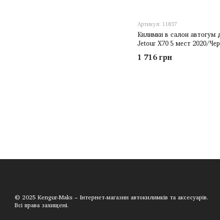
Артикул: 11837
Килимки в салон автогум 
Jetour X70 5 мест 2020/Че
1 716 грн
© 2025 Kengur-Maks – Інтернет-магазин автокилимків та аксесуарів.
Всі права захищені.