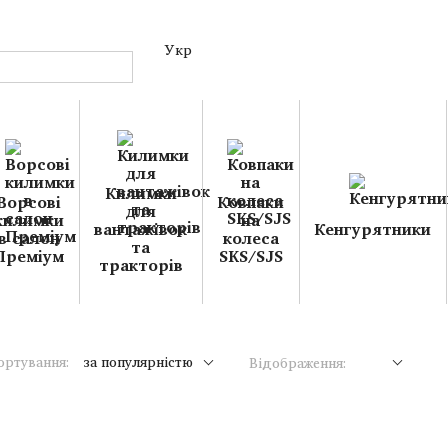
Укр
Килимки
Ворсові
Ковпаки
для
килимки
на
вантажівок
Кенгурятники
в салон
колеса
та
Преміум
SKS/SJS
тракторів
ортування:
за популярністю
Відображення: