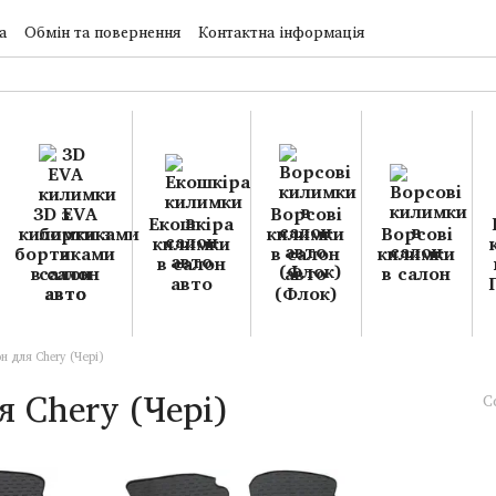
а
Обмін та повернення
Контактна інформація
3D EVA
Ворсові
Екошкіра
килимки з
килимки
Ворсові
килимки
бортиками
в салон
килимки
в салон
в салон
авто
в салон
авто
авто
(Флок)
н для Chery (Чері)
 Chery (Чері)
С