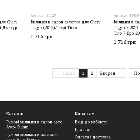
Артикул: 11128
Артикул: 11853
для Chery
Килимки в салон автогум для Chery
Килимки в са
рі Джетур
Tiggo (2013)/ Чері Тігго
Tiggo 7 2021-
Тіго 7 Про 2
1 716 грн
1 716 грн
Назад
1
2
Вперед
По
Каталог
Клієнтам
Гумові килимки в салон авто
Вхід до кабінету
Avto-Gumm
Про нас
Гумові килимки в багажник
Оплата і доставка
авто Avto-Gumm