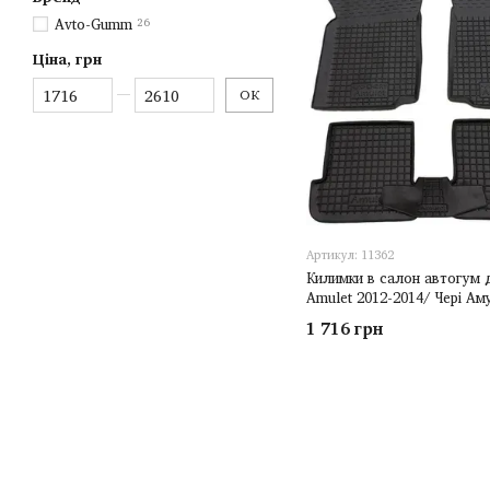
Avto-Gumm
26
Ціна, грн
Від Ціна, грн
До Ціна, грн
ОК
Артикул: 11362
Килимки в салон автогум 
Amulet 2012-2014/ Чері Ам
1 716 грн