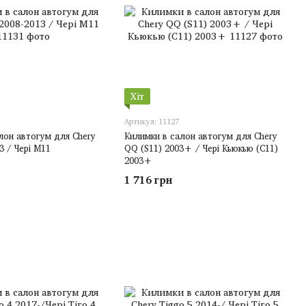
Хіт
Артикул: 11127
лон автогум для Chery
Килимки в салон автогум для Chery
3 / Чері М11
QQ (S11) 2003+ / Чері Кьюкью (С11)
2003+
1 716 грн