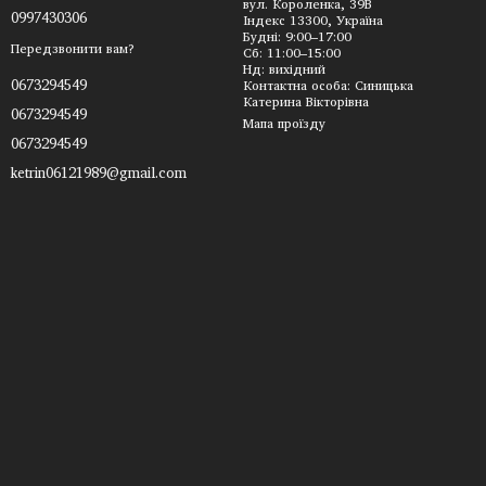
вул. Короленка, 39В
0997430306
Індекс 13300, Україна
Будні: 9:00–17:00
Передзвонити вам?
Сб: 11:00–15:00
Нд: вихідний
0673294549
Контактна особа: Синицька
Катерина Вікторівна
0673294549
Мапа проїзду
0673294549
ketrin06121989@gmail.com