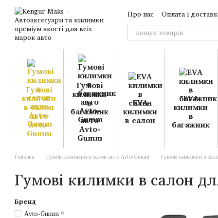
Перейти до основного контенту
Про нас
Оплата і доставк
Гумові
Гумові
килимки
килимки
EVA
в
EVA
в салон
килимки
багажник
килимки
авто
в
авто
в салон
Avto-
багажник
Avto-
Gumm
Gumm
Головна
Гумові килимки в салон авто Avto-Gumm
Гумові килимки в сало
Гумові килимки в салон дл
Бренд
Avto-Gumm
6