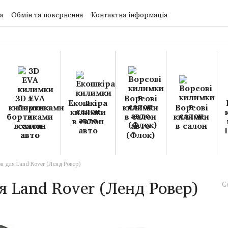
а
Обмін та повернення
Контактна інформація
3D EVA
Ворсові
Екошкіра
килимки з
килимки
Ворсові
килимки
бортиками
в салон
килимки
в салон
в салон
авто
в салон
авто
авто
(Флок)
н для Land Rover (Ленд Ровер)
я Land Rover (Ленд Ровер)
С