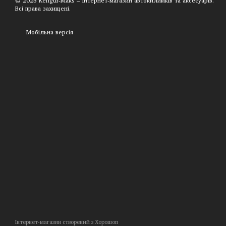
© 2025 Kengur-Maks – Інтернет-магазин автокилимків та аксесуарів.
Всі права захищені.
Мобільна версія
Інтернет-магазин створений з Хорошоп