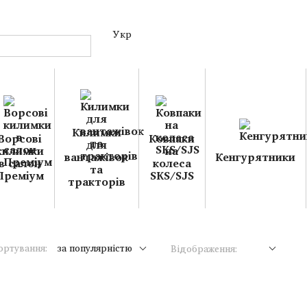
Укр
Килимки
Ворсові
Ковпаки
для
килимки
на
вантажівок
Кенгурятники
в салон
колеса
та
Преміум
SKS/SJS
тракторів
ортування:
за популярністю
Відображення: