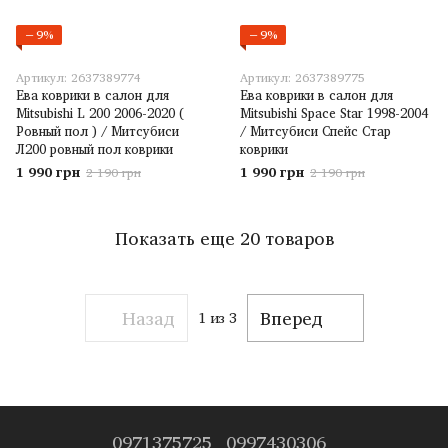
−9%
−9%
Артикул: 2637389774
Артикул: 2637389775
Ева коврики в салон для
Ева коврики в салон для
Mitsubishi L 200 2006-2020 (
Mitsubishi Space Star 1998-2004
Ровный пол ) / Митсубиси
/ Митсубиси Спейс Стар
Л200 ровный пол коврики
коврики
1 990 грн
1 990 грн
2 190 грн
2 190 грн
Показать еще 20 товаров
Назад
Вперед
1
из 3
0971375725
0997430306