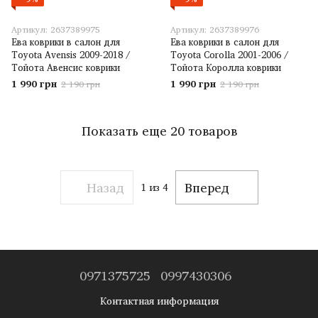
Артикул: 2637389975
Артикул: 2637389976
Ева коврики в салон для
Ева коврики в салон для
Toyota Avensis 2009-2018 /
Toyota Corolla 2001-2006 /
Тойота Авенсис коврики
Тойота Королла коврики
1 990 грн
1 990 грн
2 190 грн
2 190 грн
Показать еще 20 товаров
Назад
Вперед
1
из 4
0971375725
0997430306
Контактная информация