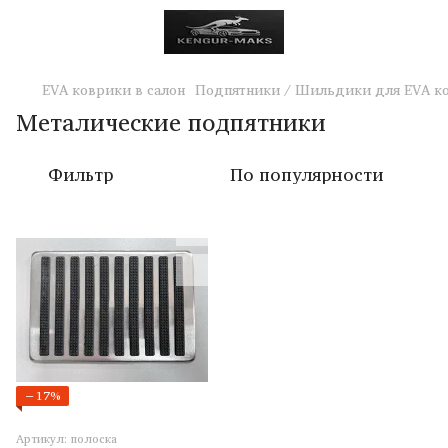
EVA коврики в салон
Подпятники / Шильдики для EVA к
Металические подпятники
Фильтр
По популярности
−17%
Артикул: полоска