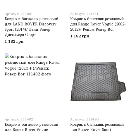
Артикул: 111861
Артикул: 111481
Коврик в багажник резиновый
Коврик в багажник резиновый
для LAND ROVER Discovery
для Range Rover Vogue (2002-
Sport (2014)/ Ленд Ровер
2012)/ Рендж Ровер Вог
Дискавери Спорт
1 182 грн
1 182 грн
Артикул: 111482
Артикул: 111490
Коврик в багажник резиновый
Коврик в багажник резиновый
для Range Rover Vogue
для Range Rover Sport