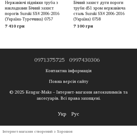
Нержавіючі підніжки труба з
Бічний захист дуги пороги
накладками Бічний захист
труби d51 хром нержавіюча
порогів Suzuki SX4 2006-2016
сталь Suzuki SX4 2006-2016
(Україна-Туреччина) 0757
(Україна) 0758
7 410 грн
7 100 грн
0971375725
0997430306
Контактна інформація
Повна версія сайту
© 2025 Kengur-Maks – Інтернет-магазин автокилимків та
аксесуарів. Всі права захищені.
Укр
Рус
Інтернет-магазин створений з Хорошоп