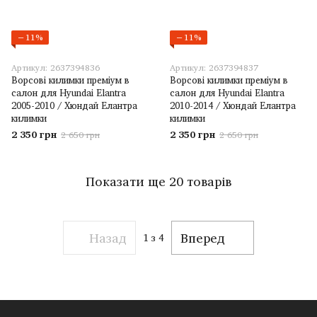
−11%
−11%
Артикул: 2637394836
Артикул: 2637394837
Ворсові килимки преміум в
Ворсові килимки преміум в
салон для Hyundai Elantra
салон для Hyundai Elantra
2005-2010 / Хюндай Елантра
2010-2014 / Хюндай Елантра
килимки
килимки
2 350 грн
2 350 грн
2 650 грн
2 650 грн
Показати ще 20 товарів
Назад
Вперед
1
з 4