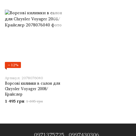
−12%
Артикул: 2078076040
Ворсові килимки в салон для
Chrysler Voyager 2008/
Крайслер
1 495 грн
1 695 грн
0971375725
0997430306