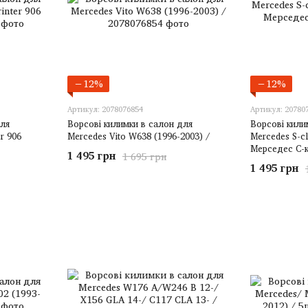
−12%
−12%
Артикул: 2078076854
Артикул: 20780
для
Ворсові килимки в салон для
Ворсові кили
r 906
Mercedes Vito W638 (1996-2003) /
Mercedes S-cl
Мерседес С-
1 495 грн
1 695 грн
1 495 грн