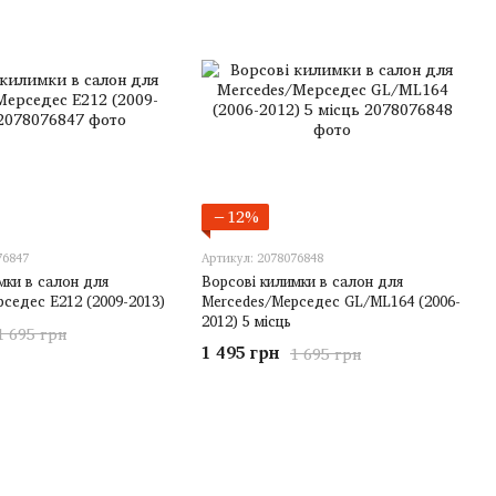
−12%
76847
Артикул: 2078076848
мки в салон для
Ворсові килимки в салон для
седес E212 (2009-2013)
Mercedes/Мерседес GL/ML164 (2006-
2012) 5 місць
1 695 грн
1 495 грн
1 695 грн