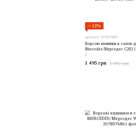
−12%
Артикул: 2078076857
Ворсові килимки в салон 
Mercedes/Мерседес C202 (
/
1 495 грн
1 695 грн