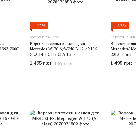
−12%
−12%
Артикул: 2078076858
Артикул: 20780
для
Ворсові килимки в салон для
Ворсові кили
1993-2000)
Mercedes W176 A/W246 B 12-/ X156
Mercedes/ Ме
GLA 14-/ C117 CLA 13- /
2012) / 5шт
1 495 грн
1 495 грн
1 695 грн