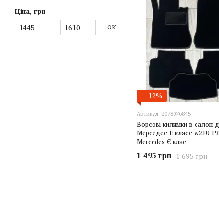
Ціна, грн
Від Ціна, грн
До Ціна, грн
ОК
−12%
Артикул: 2078076845
Ворсові килимки в салон 
Мерседес Е класс w210 19
Mercedes Є клас
1 495 грн
1 695 грн