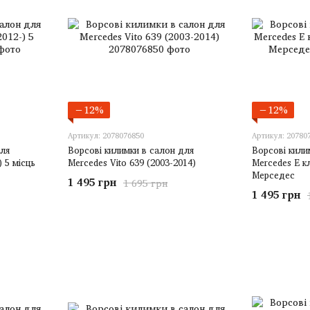
−12%
−12%
Артикул: 2078076850
Артикул: 20780
для
Ворсові килимки в салон для
Ворсові кили
 5 місць
Mercedes Vito 639 (2003-2014)
Mercedes E к
Мерседес
1 495 грн
1 695 грн
1 495 грн