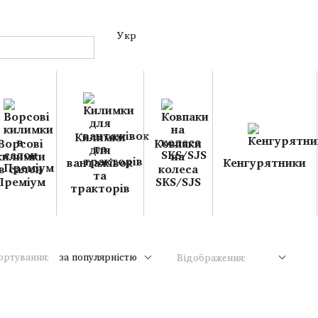
Укр
Килимки
Ворсові
Ковпаки
для
килимки
на
вантажівок
Кенгурятники
в салон
колеса
та
Преміум
SKS/SJS
тракторів
ортування:
за популярністю
Відображення: