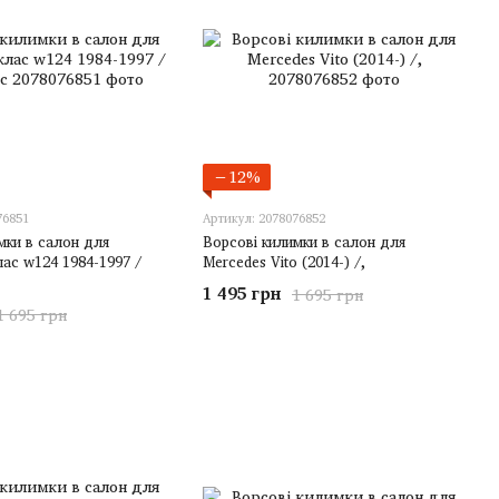
−12%
76851
Артикул: 2078076852
мки в салон для
Ворсові килимки в салон для
лас w124 1984-1997 /
Mercedes Vito (2014-) /,
1 495 грн
1 695 грн
1 695 грн