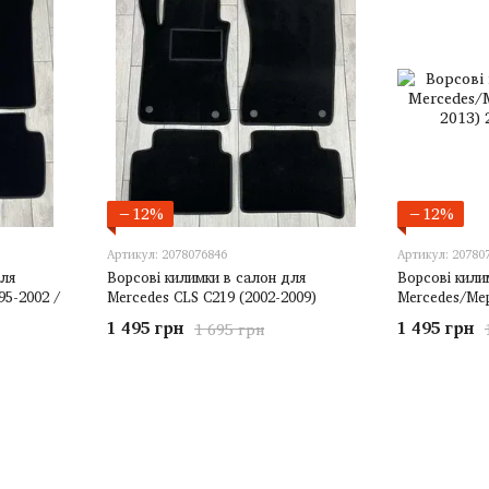
−12%
−12%
Артикул: 2078076846
Артикул: 20780
для
Ворсові килимки в салон для
Ворсові кили
95-2002 /
Mercedes CLS C219 (2002-2009)
Mercedes/Мер
1 495 грн
1 495 грн
1 695 грн