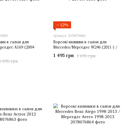
−12%
76859
Артикул: 2078076860
мки в салон для
Ворсові килимки в салон для
рседес A169 (2004-
Mercedes/Мерседес W246 (2011-) /
1 495 грн
1 695 грн
1 695 грн