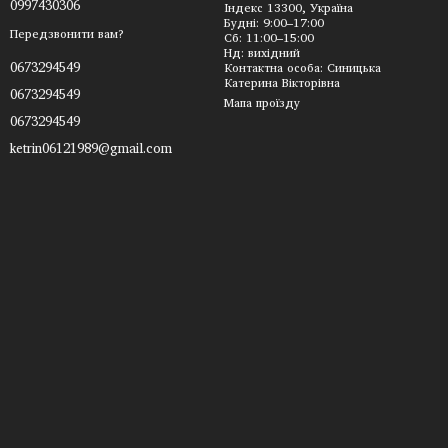
0997430306
Індекс 13300, Україна
Будні: 9:00–17:00
Передзвонити вам?
Сб: 11:00–15:00
Нд: вихідний
0673294549
Контактна особа: Синицька
Катерина Вікторівна
0673294549
Мапа проїзду
0673294549
ketrin06121989@gmail.com