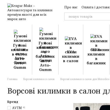
Перейти до основного контенту
Про нас
Оплата і доставк
Гумові
Гумові
килимки
килимки
EVA
в
EVA
в салон
килимки
багажник
килимки
авто
в
авто
в салон
Avto-
багажник
Avto-
Gumm
Gumm
Головна
Ворсові килимки в салон
Ворсові килимки в салон для Mercedes
Ворсові килимки в салон д
Бренд
AVTM
41