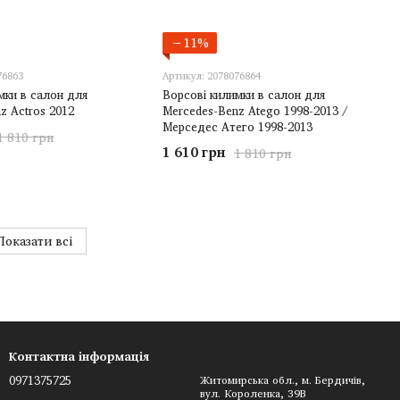
−11%
76863
Артикул: 2078076864
мки в салон для
Ворсові килимки в салон для
z Actros 2012
Mercedes-Benz Atego 1998-2013 /
Мерседес Атего 1998-2013
1 810 грн
1 610 грн
1 810 грн
Показати всі
Контактна інформація
0971375725
Житомирська обл., м. Бердичів,
вул. Короленка, 39В