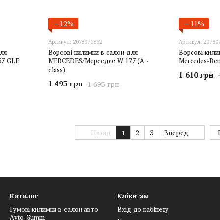
−12%
−11%
Артикул: 2078076862
Артикул: 20780
для
Ворсові килимки в салон для
Ворсові кили
67 GLE
MERCEDES/Мерседес W 177 (A -
Mercedes-Ben
class)
1 610 грн
1 495 грн
1 695 грн
Назад
1
2
3
Вперед
Каталог
Клієнтам
Гумові килимки в салон авто
Вхід до кабінету
Avto-Gumm