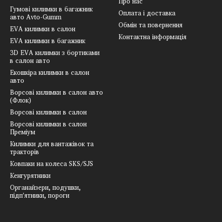
Про нас
Гумові килимки в багажник
Оплата і доставка
авто Avto-Gumm
Обмін та повернення
EVA килимки в салон
Контактна інформація
EVA килимки в багажник
3D EVA килимки з бортиками
в салон авто
Екошкіра килимки в салон
авто
Ворсові килимки в салон авто
(Флок)
Ворсові килимки в салон
Ворсові килимки в салон
Преміум
Килимки для вантажівок та
тракторів
Ковпаки на колеса SKS/SJS
Кенгурятники
Органайзери, подушки,
підп'ятники, пороги