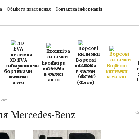
а
Обмін та повернення
Контактна інформація
3D EVA
Ворсові
Екошкіра
килимки з
килимки
Ворсові
килимки
бортиками
в салон
килимки
в салон
в салон
авто
в салон
авто
авто
(Флок)
-Benz
ля Mercedes-Benz
С