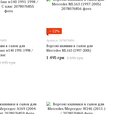
−12%
76855
Артикул: 2078076856
мки в салон для
Ворсові килимки в салон для
ass w140 1991-1998 /
Mercedes ML163 (1997-2005)
клас
1 495 грн
1 695 грн
1 695 грн