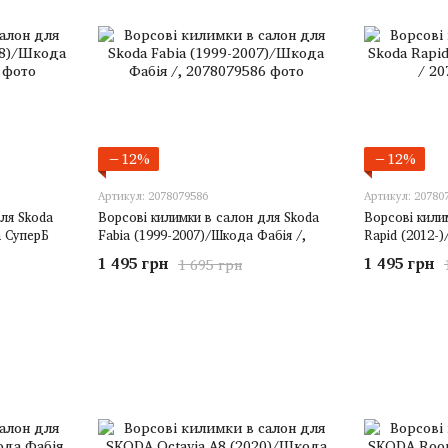
−12%
−12%
Артикул: 2078079586
Артикул: 20780
ля Skoda
Ворсові килимки в салон для Skoda
Ворсові кили
а СуперБ
Fabia (1999-2007)/Шкода Фабія /,
Rapid (2012-
1 495 грн
1 495 грн
1 695 грн