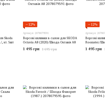
−12%
−12%
Артикул: 2078079591
Артикул: 20780
ля Skoda
Ворсові килимки в салон для SKODA
Ворсові кили
/, кт. 5шт
Octavia A8 (2020)/Шкода Октавія А8
Roomster/Шк
1 495 грн
1 495 грн
1 695 грн