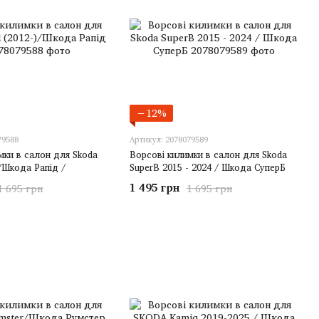
−12%
79588
Артикул: 2078079589
мки в салон для Skoda
Ворсові килимки в салон для Skoda
)/Шкода Рапід /
SuperB 2015 - 2024 / Шкода СуперБ
1 495 грн
1 695 грн
1 695 грн