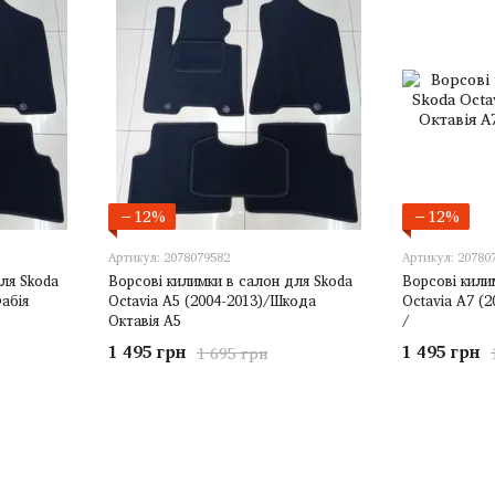
−12%
−12%
Артикул: 2078079582
Артикул: 20780
ля Skoda
Ворсові килимки в салон для Skoda
Ворсові кили
абія
Octavia A5 (2004-2013)/Шкода
Octavia A7 (
Октавія А5
/
1 495 грн
1 495 грн
1 695 грн