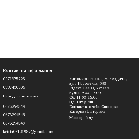
Контактна інформація
0971375725
Житомирська обл., м. Бердичів,
вул. Короленка, 39В
0997430306
Індекс 13300, Україна
Будні: 9:00–17:00
Передзвонити вам?
Сб: 11:00–15:00
Нд: вихідний
0673294549
Контактна особа: Синицька
Катерина Вікторівна
0673294549
Мапа проїзду
0673294549
ketrin06121989@gmail.com