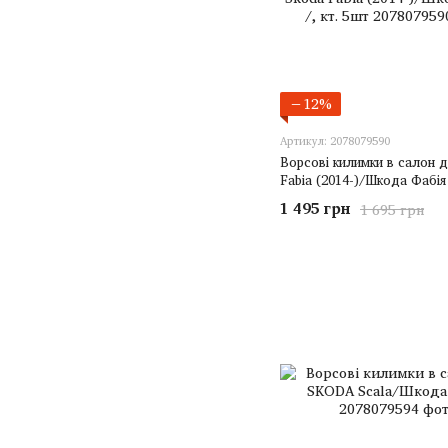
−12%
Артикул: 2078079590
Ворсові килимки в салон д
Fabia (2014-)/Шкода Фабія 
1 495 грн
1 695 грн