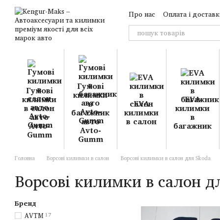
Перейти до основного контенту
Про нас
Оплата і доставк
Гумові
Гумові
килимки
килимки
EVA
в
EVA
в салон
килимки
багажник
килимки
авто
в
авто
в салон
Avto-
багажник
Avto-
Gumm
Gumm
Головна
Ворсові килимки в салон
Ворсові килимки в салон для Skoda
Ворсові килимки в салон д
Бренд
AVTM
17