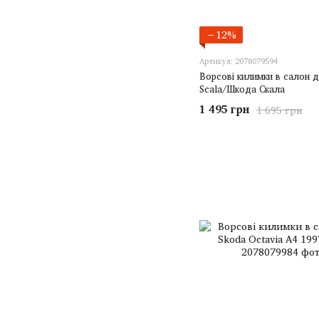
−12%
Артикул: 2078079594
Ворсові килимки в салон 
Scala/Шкода Скала
1 495 грн
1 695 грн