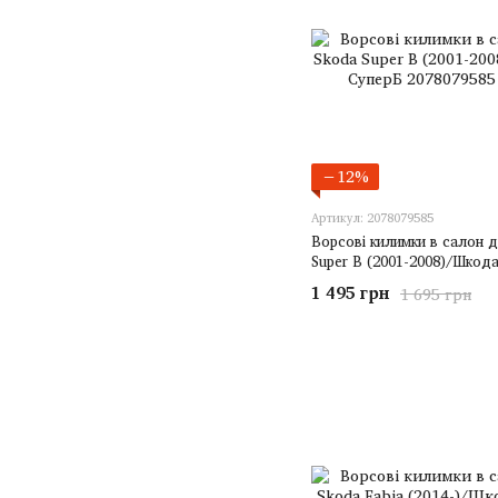
−12%
Артикул: 2078079585
Ворсові килимки в салон д
Super B (2001-2008)/Шкод
1 495 грн
1 695 грн