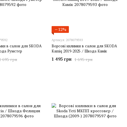
−12%
79592
Артикул: 2078079593
мки в салон для SKODA
Ворсові килимки в салон для SKODA
ода Румстер
Kamiq 2019-2025 / Шкода Камік
1 495 грн
1 695 грн
1 695 грн