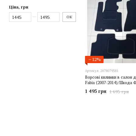
Ціна, грн
Від Ціна, грн
До Ціна, грн
ОК
−12%
Артикул: 2078079581
Ворсові килимки в салон д
Fabia (2007-2014)/Шкода Ф
1 495 грн
1 695 грн