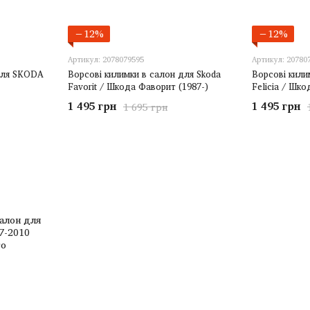
−12%
−12%
Артикул: 2078079595
Артикул: 20780
для SKODA
Ворсові килимки в салон для Skoda
Ворсові кили
Favorit / Шкода Фаворит (1987-)
Felicia / Шко
1 495 грн
1 495 грн
1 695 грн