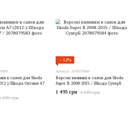
−12%
79583
Артикул: 2078079584
мки в салон для Skoda
Ворсові килимки в салон для Skoda
2012-)/Шкода Октавія А7
Super B 2008-2015 / Шкода СуперБ
1 495 грн
1 695 грн
1 695 грн