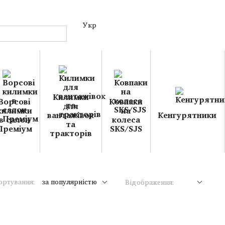
Укр
Килимки
Ворсові
Ковпаки
для
килимки
на
вантажівок
Кенгурятники
в салон
колеса
та
Преміум
SKS/SJS
тракторів
ортування:
за популярністю
Відображення: