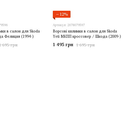
−12%
79596
Артикул: 2078079597
мки в салон для Skoda
Ворсові килимки в салон для Skoda
да Фелиция (1994-)
Yeti МКПП кроссовер / Шкода (2009-)
1 495 грн
1 695 грн
1 695 грн