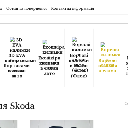
а
Обмін та повернення
Контактна інформація
3D EVA
Ворсові
Екошкіра
килимки з
килимки
Ворсові
килимки
бортиками
в салон
килимки
в салон
в салон
авто
в салон
авто
авто
(Флок)
ля Skoda
С