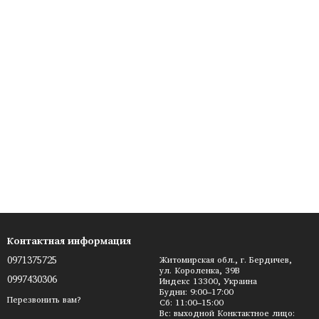
Контактная информация
0971375725
Житомирская обл., г. Бердичев,
ул. Короленка, 39В
0997430306
Индекс 13300, Украина
Будни: 9:00–17:00
Перезвонить вам?
Сб: 11:00–15:00
Вс: выходной Конктактное лицо: