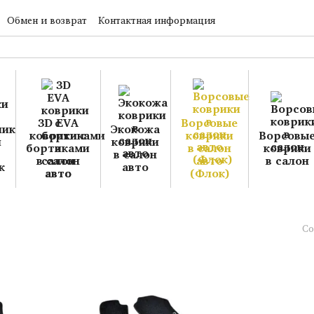
Обмен и возврат
Контактная информация
3D EVA
Ворсовые
Экокожа
коврики с
коврики
Ворсовы
и
коврики
бортиками
в салон
коврики
в салон
в салон
авто
в салон
к
авто
авто
(Флок)
Со