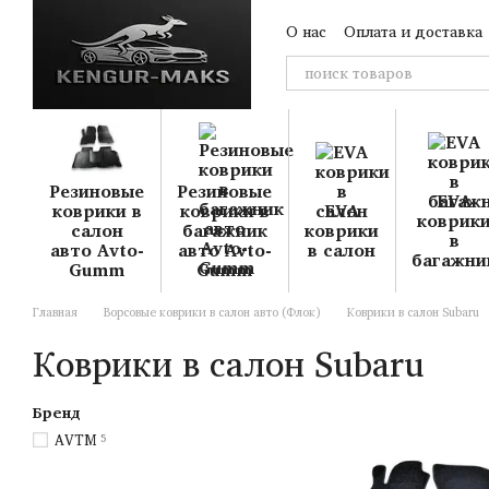
Перейти к основному контенту
О нас
Оплата и доставка
Резиновые
Резиновые
EVA
коврики в
коврики в
EVA
коврик
салон
багажник
коврики
в
авто Avto-
авто Avto-
в салон
багажни
Gumm
Gumm
Главная
Ворсовые коврики в салон авто (Флок)
Коврики в салон Subaru
Коврики в салон Subaru
Бренд
AVTM
5