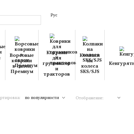
Рус
Коврики
Ворсовые
Колпаки
е
для
коврики
на
грузовиков
Кенгурят
в салон
колеса
и
Премиум
SKS/SJS
тракторов
ртировка:
по популярности
Отображение: