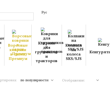
Рус
Коврики
Ворсовые
Колпаки
е
для
коврики
на
грузовиков
Кенгурят
в салон
колеса
и
Премиум
SKS/SJS
тракторов
ртировка:
по популярности
Отображение: