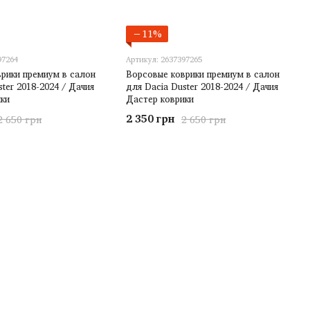
−11%
97264
Артикул: 2637397265
рики премиум в салон
Ворсовые коврики премиум в салон
ster 2018-2024 / Дачия
для Dacia Duster 2018-2024 / Дачия
ки
Дастер коврики
2 350 грн
2 650 грн
2 650 грн