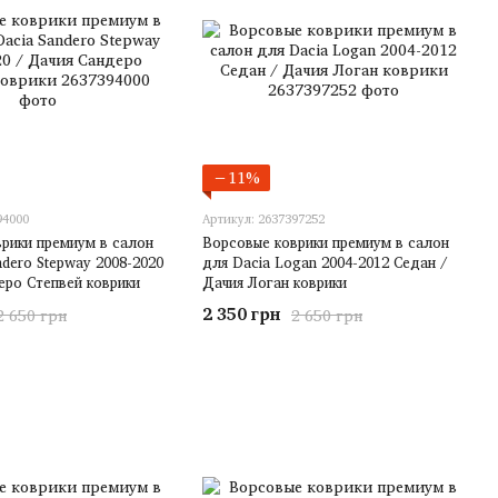
−11%
94000
Артикул: 2637397252
рики премиум в салон
Ворсовые коврики премиум в салон
ndero Stepway 2008-2020
для Dacia Logan 2004-2012 Седан /
еро Степвей коврики
Дачия Логан коврики
2 350 грн
2 650 грн
2 650 грн