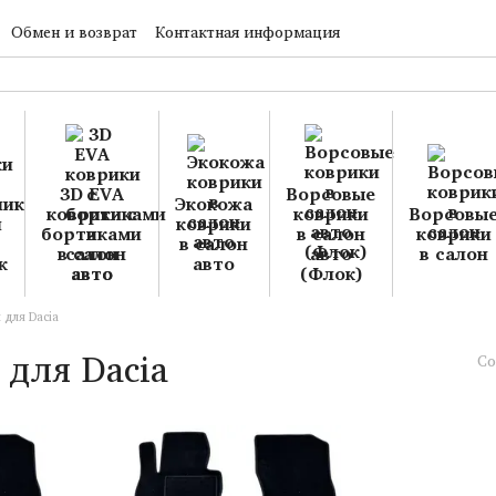
Обмен и возврат
Контактная информация
3D EVA
Ворсовые
Экокожа
коврики с
коврики
Ворсовы
и
коврики
бортиками
в салон
коврики
в салон
в салон
авто
в салон
к
авто
авто
(Флок)
 для Dacia
 для Dacia
Со