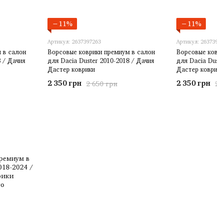
−11%
−11%
Артикул: 2637397263
Артикул: 26373
 в салон
Ворсовые коврики премиум в салон
Ворсовые ков
8 / Дачия
для Dacia Duster 2010-2018 / Дачия
для Dacia Du
Дастер коврики
Дастер коври
2 350 грн
2 350 грн
2 650 грн