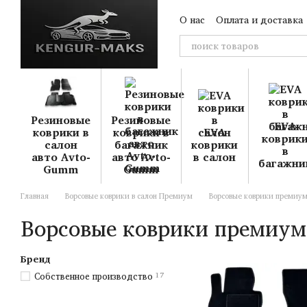
Перейти к основному контенту
О нас
Оплата и доставка
Резиновые
Резиновые
EVA
коврики в
коврики в
EVA
коврик
салон
багажник
коврики
в
авто Avto-
авто Avto-
в салон
багажни
Gumm
Gumm
Главная
Ворсовые коврики в салон Премиум
Ворсовые коврики премиум
Ворсовые коврики премиум
Бренд
Собственное производство
17