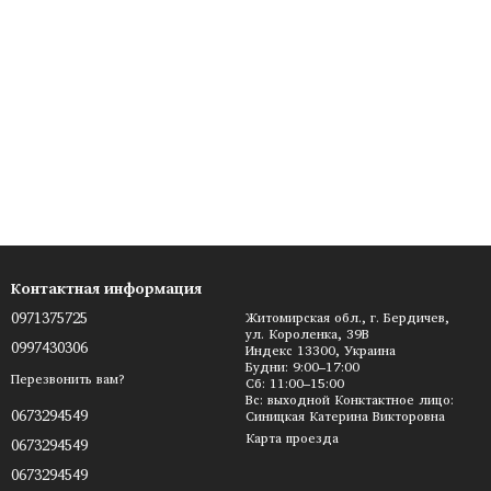
Контактная информация
0971375725
Житомирская обл., г. Бердичев,
ул. Короленка, 39В
0997430306
Индекс 13300, Украина
Будни: 9:00–17:00
Перезвонить вам?
Сб: 11:00–15:00
Вс: выходной Конктактное лицо:
0673294549
Синицкая Катерина Викторовна
Карта проезда
0673294549
0673294549