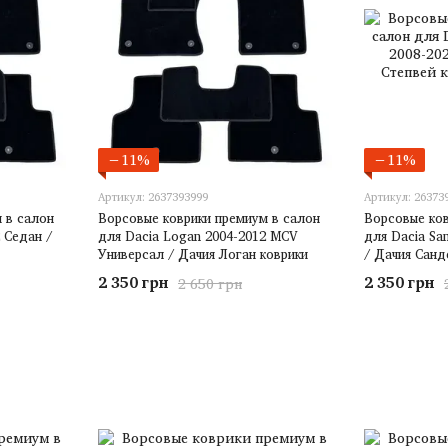
−11%
−11%
Артикул: 2637393999
Артикул: 26373
 в салон
Ворсовые коврики премиум в салон
Ворсовые ков
 Седан /
для Dacia Logan 2004-2012 MCV
для Dacia Sa
Универсал / Дачия Логан коврики
/ Дачия Санд
2 350 грн
2 350 грн
2 650 грн