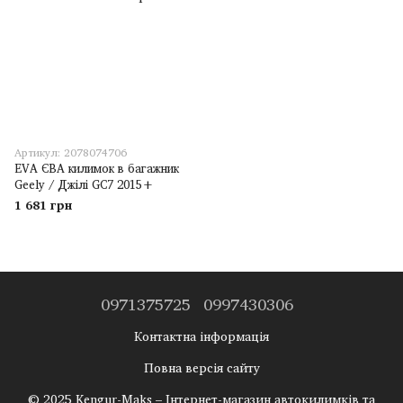
Артикул: 2078074706
EVA ЄВА килимок в багажник
Geely / Джілі GC7 2015+
1 681 грн
0971375725
0997430306
Контактна інформація
Повна версія сайту
© 2025 Kengur-Maks – Інтернет-магазин автокилимків та