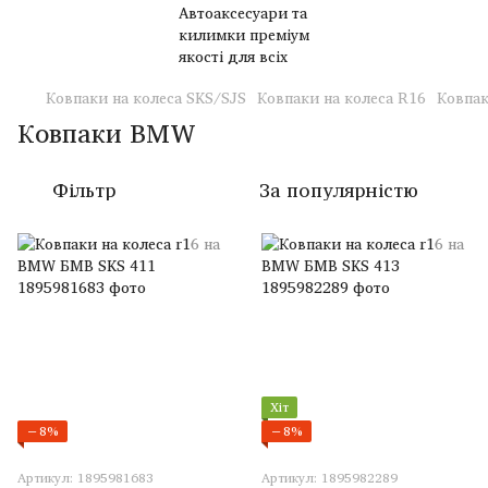
Ковпаки на колеса SKS/SJS
Ковпаки на колеса R16
Ковпа
Ковпаки BMW
Фільтр
За популярністю
Хіт
−8%
−8%
Артикул: 1895981683
Артикул: 1895982289