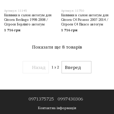
Артикул: 11145
Артикул: 11750
Килимки в салон автогум для
Килимки в салон автогум для
Citroen Berlingo 1998-2008 /
Citroen C4 Picasso 2007-2014 /
Сітроєн Берлінго автогум
Сітроен С4 Пікасо автогум
1 716 грн
1 716 грн
Показати ще 8 товарів
Назад
Вперед
1
з 2
0971375725
0997430306
Контактна інформація