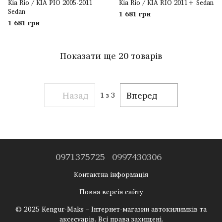
Kia Rio / КІА РІО 2005-2011
Kia Rio / КІА RIO 2011+ Sedan
Sedan
1 681 грн
1 681 грн
Показати ще 20 товарів
Назад
Вперед
1
з 3
0971375725
0997430306
Контактна інформація
Повна версія сайту
© 2025 Kengur-Maks – Інтернет-магазин автокилимків та
аксесуарів. Всі права захищені.