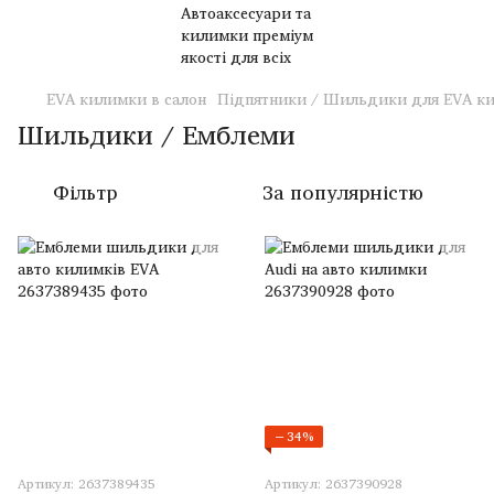
EVA килимки в салон
Підпятники / Шильдики для EVA к
Шильдики / Емблеми
Фільтр
За популярністю
−34%
Артикул: 2637389435
Артикул: 2637390928