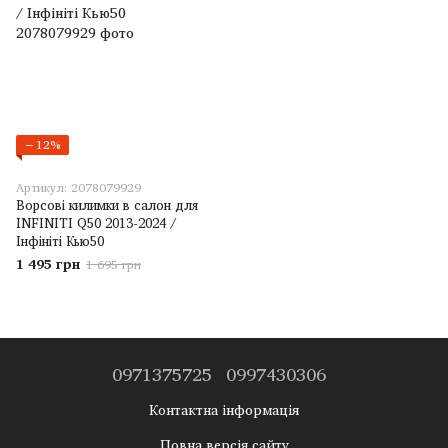
−12%
Артикул: 2078079929
Ворсові килимки в салон для
INFINITI Q50 2013-2024 /
Інфініті Кью50
1 495 грн
1 695 грн
0971375725
0997430306
Контактна інформація
Повна версія сайту