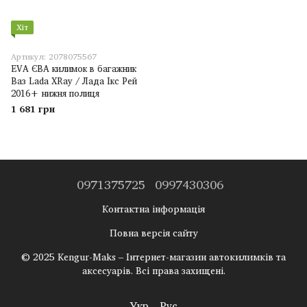
Хіт
Артикул: 2078075567
EVA ЄВА килимок в багажник
Ваз Lada XRay / Лада Ікс Рей
2016+ нижня полиця
1 681 грн
0971375725
0997430306
Контактна інформація
Повна версія сайту
© 2025 Kengur-Maks – Інтернет-магазин автокилимків та
аксесуарів. Всі права захищені.
Укр
Рус