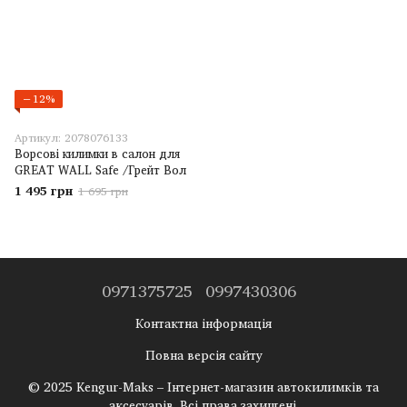
−12%
Артикул: 2078076133
Ворсові килимки в салон для
GREAT WALL Safe /Грейт Вол
1 495 грн
1 695 грн
0971375725
0997430306
Контактна інформація
Повна версія сайту
© 2025 Kengur-Maks – Інтернет-магазин автокилимків та
аксесуарів. Всі права захищені.