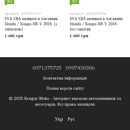
Хіт
Хіт
Артикул: 2078074717
Артикул: 2078075596
EVA ЄВА килимок в багажник
EVA ЄВА килимок в багажник
Honda / Хонда HR-V 2018- (з
Honda / Хонда HR-V 2018 -
запаскою)
без запаски
1 681 грн
1 681 грн
0971375725
0997430306
Контактна інформація
Повна версія сайту
© 2025 Kengur-Maks – Інтернет-магазин автокилимків та
аксесуарів. Всі права захищені.
Укр
Рус