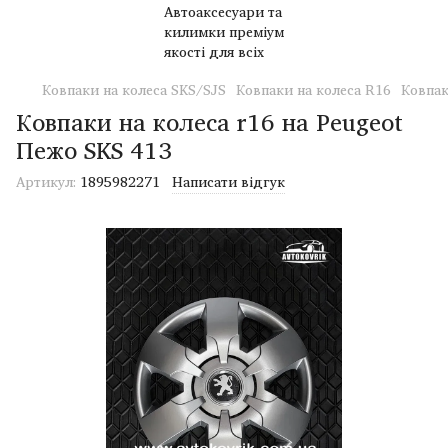
Ковпаки на колеса SKS/SJS
Ковпаки на колеса R16
Ковпа
Ковпаки на колеса r16 на Peugeot
Пежо SKS 413
Артикул:
1895982271
Написати відгук